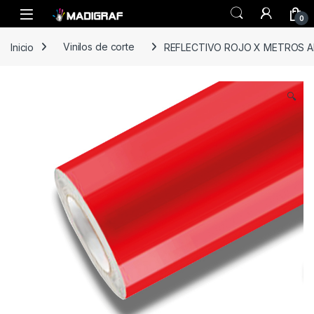
Skip to navigation
Skip to content
0
Inicio
Vinilos de corte
REFLECTIVO ROJO X METROS A
🔍