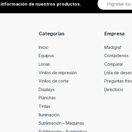
E
r información de nuestros productos.
m
a
i
l
*
Categorías
Empresa
Inicio
Madigraf
Equipos
Contáctenos
Lonas
Comparar
Vinilos de impresión
Lista de dese
Vinilos de corte
Preguntas fre
Displays
Directorio
Planchas
Tintas
Iluminación
Sublimación – Máquinas
Sublimación – Suministros