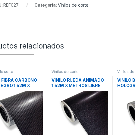
U:
REF027
Categoría:
Vinilos de corte
uctos relacionados
de corte
Vinilos de corte
Vinilos de
O FIBRA CARBONO
VINILO RUEDA ANIMADO
VINILO
NEGRO 1.52M X
1.52M X METROS LIBRE
HOLOGR
OS
BURBUJAS