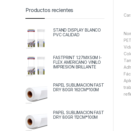
Productos recientes
Car
STAND DISPLAY BLANCO
Nom
PVC CALIDAD
PET
Vida
Col
FASTPRINT 1.27MX50M I-
Tam
FLEX AMERICANO VINILO
IMPRESION BRILLANTE
Adh
Fác
Apl
PAPEL SUBLIMACION FAST
tra
DRY 80GR 162CM*100M
ref
PAPEL SUBLIMACION FAST
DRY 80GR 112CM*100M