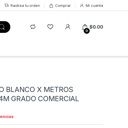
Rastrea tu orden
Comprar
Mi cuenta
$
0.00
0
VO BLANCO X METROS
24M GRADO COMERCIAL
tencias