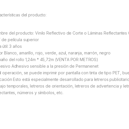
acterísticas del producto:
bre del producto: Vinilo Reflectivo de Corte o Láminas Reflectantes
 de película superior
 útil: 3 años
or Blanco, amarillo, rojo, verde, azul, naranja, marrón, negro
año del rollo 1,24m * 45,72m (VENTA POR METROS)
esivo Adhesivo sensible a la presión de Permanenet
il operación, se puede imprimir por pantalla con tinta de tipo PET, 
icación Esto está especialmente desarrollado para letreros publicitar
bajo temporales, letreros de orientación, letreros de advertencia y le
lectantes, números y símbolos, etc.