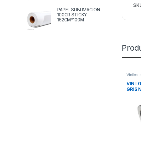
SK
PAPEL SUBLIMACION
100GR STICKY
162CM*100M
Prod
Vinilos 
VINIL
GRIS 
METR