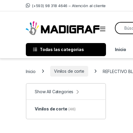
Skip to navigation
Skip to content
(+593) 98 318 4646 – Atención al cliente
Search f
Todas las categorias
Inicio
Inicio
Vinilos de corte
REFLECTIVO B
Show All Categories
Vinilos de corte
(46)