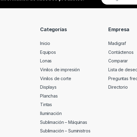
m
a
i
l
*
Categorías
Empresa
Inicio
Madigraf
Equipos
Contáctenos
Lonas
Comparar
Vinilos de impresión
Lista de dese
Vinilos de corte
Preguntas fre
Displays
Directorio
Planchas
Tintas
Iluminación
Sublimación – Máquinas
Sublimación – Suministros