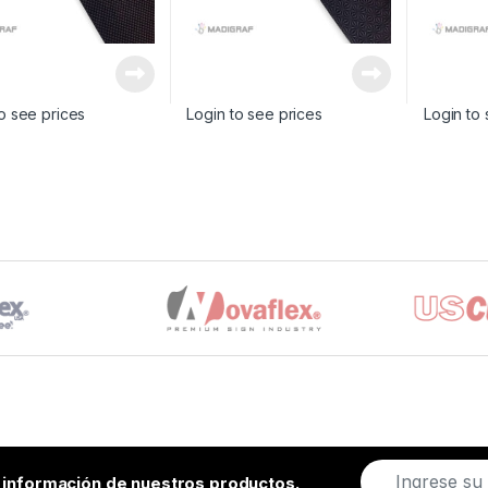
o see prices
Login to see prices
Login to 
E
r información de nuestros productos.