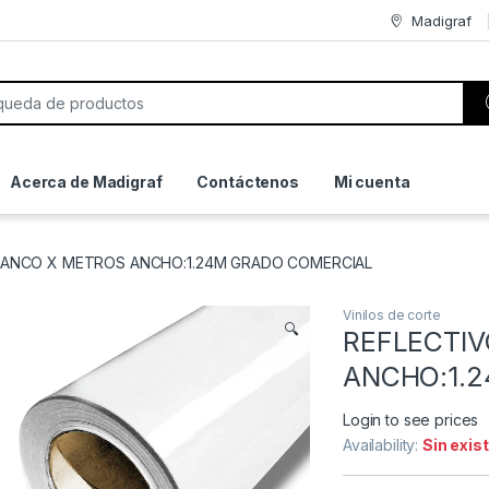
Madigraf
or:
Acerca de Madigraf
Contáctenos
Mi cuenta
LANCO X METROS ANCHO:1.24M GRADO COMERCIAL
Vinilos de corte
🔍
REFLECTI
ANCHO:1.
Login to see prices
Availability:
Sin exis