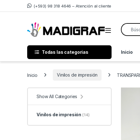
Skip to navigation
Skip to content
(+593) 98 318 4646 – Atención al cliente
Search f
Todas las categorias
Inicio
Inicio
Vinilos de impresión
TRANSPARE
Show All Categories
Vinilos de impresión
(14)