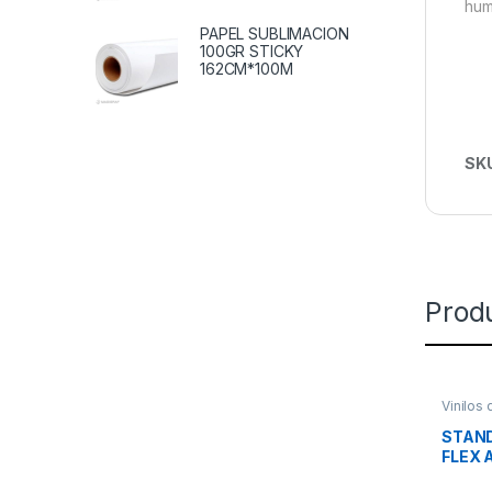
hum
PAPEL SUBLIMACION
100GR STICKY
162CM*100M
SK
Prod
Vinilos
STAND
FLEX 
BRILL