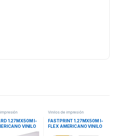
 impresión
Vinilos de impresión
RD 1.27MX50M I-
FASTPRINT 1.27MX50M I-
MERICANO VINILO
FLEX AMERICANO VINILO
ION BRILLANTE
IMPRESION BRILLANTE