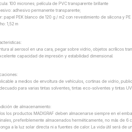
ícula: 100 micrones; película de PVC transparente brillante
esivo: adhesivo permanente transparente;
er: papel PEK blanco de 120 g / m2 con revestimiento de silicona y PE
ho: 1,52 m
cteristicas:
Pintura al aerosol en una cara, pegar sobre vidrio, objetos acrílicos t
Excelente capacidad de impresión y estabilidad dimensional.
icaciones:
plicable a medios de envoltura de vehículos, cortinas de vidrio, publici
Adecuado para varias tintas solventes, tintas eco-solventes y tintas UV
dición de almacenamiento:
os los productos MADIGRAF deben almacenarse siempre en el embalaj
ginales, preferiblemente almacenados herméticamente, no más de 6 c
onga a la luz solar directa ni a fuentes de calor. La vida útil será de