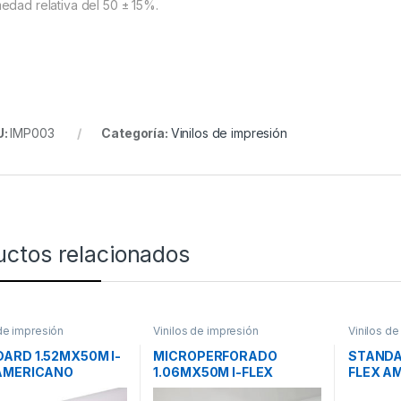
edad relativa del 50 ± 15%.
U:
IMP003
Categoría:
Vinilos de impresión
uctos relacionados
 de impresión
Vinilos de impresión
Vinilos de
ARD 1.52MX50M I-
MICROPERFORADO
STANDA
AMERICANO
1.06MX50M I-FLEX
FLEX A
ANTE VINILO
AMERICANO VINILO
IMPRES