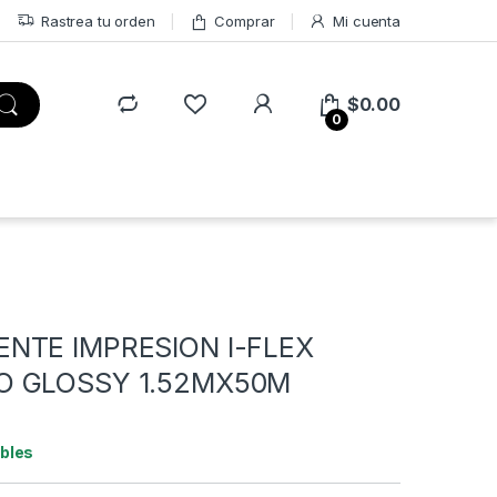
Rastrea tu orden
Comprar
Mi cuenta
$
0.00
0
NTE IMPRESION I-FLEX
O GLOSSY 1.52MX50M
ibles