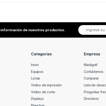
E
r información de nuestros productos.
m
a
i
l
*
Categorías
Empresa
Inicio
Madigraf
Equipos
Contáctenos
Lonas
Comparar
Vinilos de impresión
Lista de dese
Vinilos de corte
Preguntas fre
Displays
Directorio
Planchas