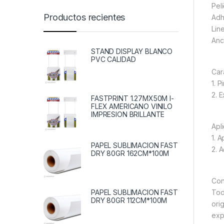
Pel
Productos recientes
Adh
Lin
Anc
STAND DISPLAY BLANCO
PVC CALIDAD
Cara
1. 
2. 
FASTPRINT 1.27MX50M I-
FLEX AMERICANO VINILO
IMPRESION BRILLANTE
Apl
1. A
PAPEL SUBLIMACION FAST
2. 
DRY 80GR 162CM*100M
Con
PAPEL SUBLIMACION FAST
Tod
DRY 80GR 112CM*100M
ori
exp