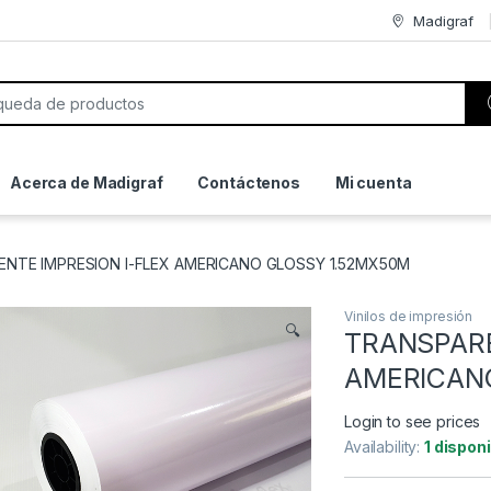
Madigraf
or:
Acerca de Madigraf
Contáctenos
Mi cuenta
NTE IMPRESION I-FLEX AMERICANO GLOSSY 1.52MX50M
Vinilos de impresión
🔍
TRANSPARE
AMERICAN
Login to see prices
Availability:
1 dispon