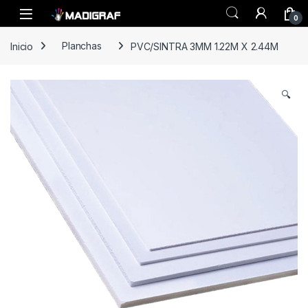
Skip to navigation
Skip to content
0
Inicio
Planchas
PVC/SINTRA 3MM 1.22M X 2.44M
🔍