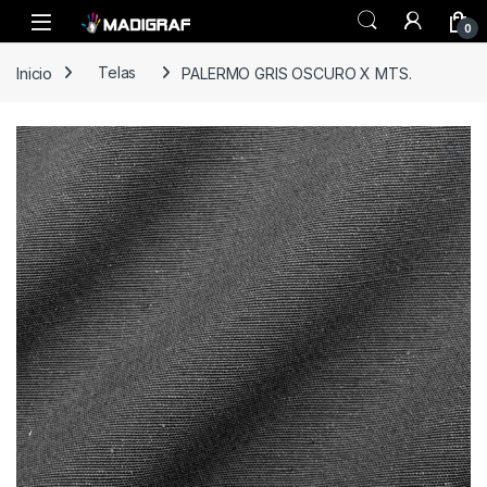
Skip to navigation
Skip to content
0
Inicio
Telas
PALERMO GRIS OSCURO X MTS.
🔍