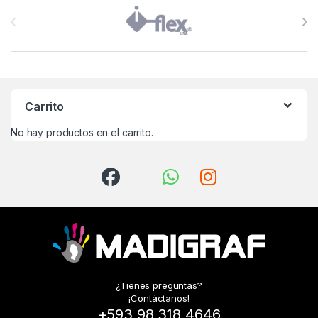
Brands Carousel
Carrito
No hay productos en el carrito.
¿Tienes preguntas?
¡Contáctanos!
+593 98 318 4646