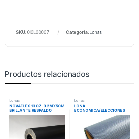
SKU:
0I0L00007
Categoría:
Lonas
Productos relacionados
Lonas
Lonas
NOVAFLEX 13 OZ. 3.2MX50M
LONA
BRILLANTE RESPALDO
ECONOMICA/ELECCIONES
NEGRO
BLANCO/GRIS 10OZ
3.2M*50M