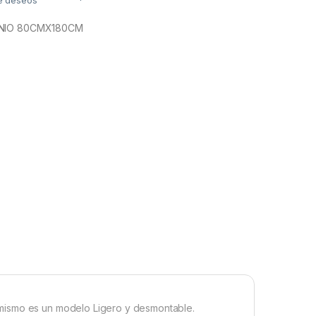
de deseos
INIO 80CMX180CM
mismo es un modelo Ligero y desmontable.