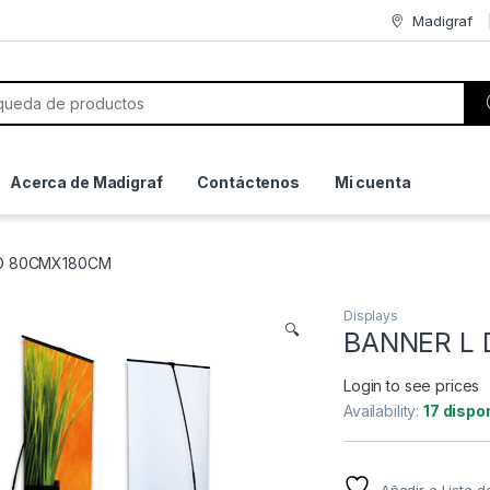
Madigraf
or:
Acerca de Madigraf
Contáctenos
Mi cuenta
IO 80CMX180CM
Displays
🔍
BANNER L 
Login to see prices
Availability:
17 dispo