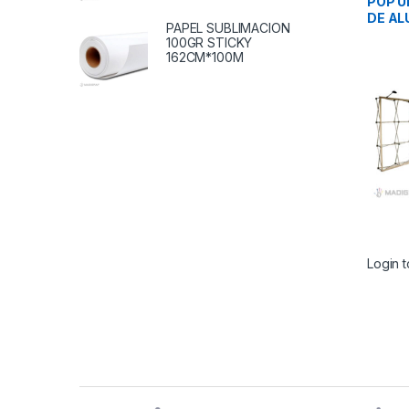
POP U
DE AL
PAPEL SUBLIMACION
100GR STICKY
162CM*100M
Login t
Brands Carousel