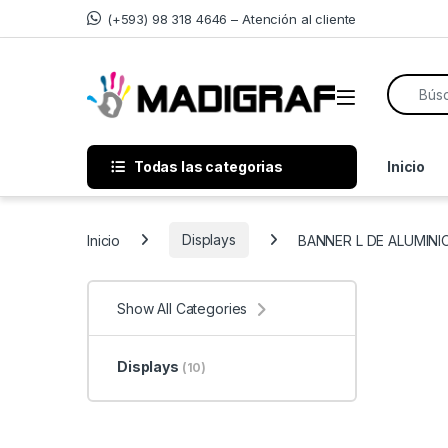
Skip to navigation
Skip to content
(+593) 98 318 4646 – Atención al cliente
Search f
Todas las categorias
Inicio
Inicio
Displays
BANNER L DE ALUMIN
Show All Categories
Displays
(10)