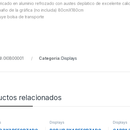
ricado en aluminio refrozado con austes deplatico de excelente cali
año de la gráfica (no incluida) 80cmX180cm
luye bolsa de transporte
U:
0I0B00001
Categoría:
Displays
uctos relacionados
s
Displays
Displays