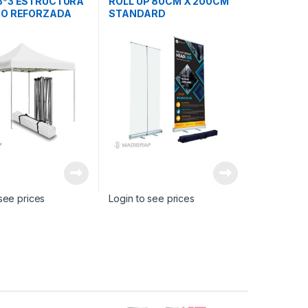
3*3 ESTRUCTURA
ROLL UP 80CM X 200CM
IO REFORZADA
STANDARD
see prices
Login to see prices