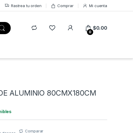
Rastrea tu orden
Comprar
Mi cuenta
$
0.00
0
DE ALUMINIO 80CMX180CM
nibles
Comparar