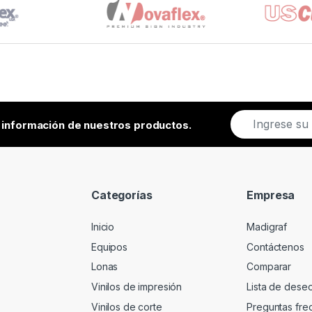
E
r información de nuestros productos.
m
a
i
l
*
Categorías
Empresa
Inicio
Madigraf
Equipos
Contáctenos
Lonas
Comparar
Vinilos de impresión
Lista de dese
Vinilos de corte
Preguntas fre