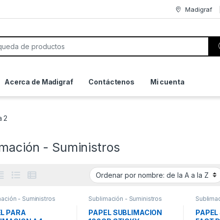
Madigraf
or:
Acerca de Madigraf
Contáctenos
Mi cuenta
a 2
mación - Suministros
ación - Suministros
Sublimación - Suministros
Sublimac
L PARA
PAPEL SUBLIMACION
PAPEL