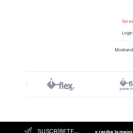
Sin e
Login
Mostrand
Brands Carousel
SUSCRÍBETE...
y recibe la mejo