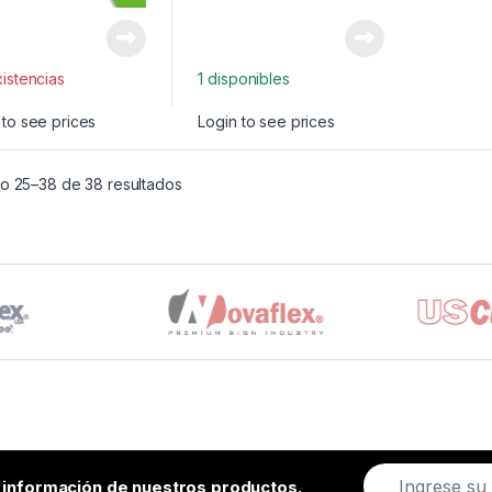
xistencias
1 disponibles
 to see prices
Login to see prices
o 25–38 de 38 resultados
E
r información de nuestros productos.