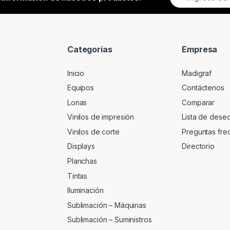
m
a
i
l
*
Categorías
Empresa
Inicio
Madigraf
Equipos
Contáctenos
Lonas
Comparar
Vinilos de impresión
Lista de dese
Vinilos de corte
Preguntas fre
Displays
Directorio
Planchas
Tintas
Iluminación
Sublimación – Máquinas
Sublimación – Suministros