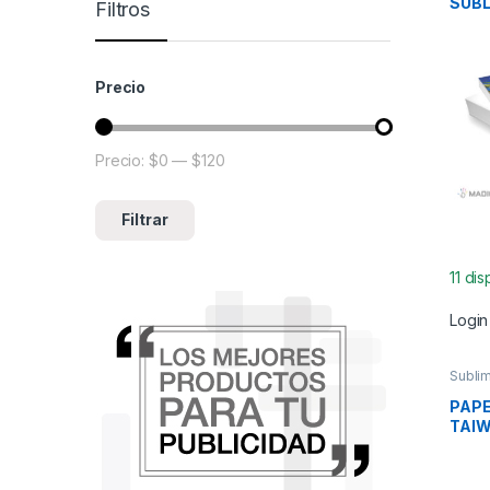
SUBL
Filtros
KOR
100U
Precio
Precio:
$0
—
$120
Precio mínimo
Precio máximo
Filtrar
11 di
Login
Sublim
PAPE
TAIW
RESM