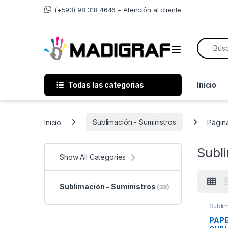
Skip to navigation
Skip to content
(+593) 98 318 4646 – Atención al cliente
Search f
Todas las categorias
Inicio
Inicio
Sublimación - Suministros
Págin
Subli
Show All Categories
Sublimación – Suministros
(38)
Sublim
PAPE