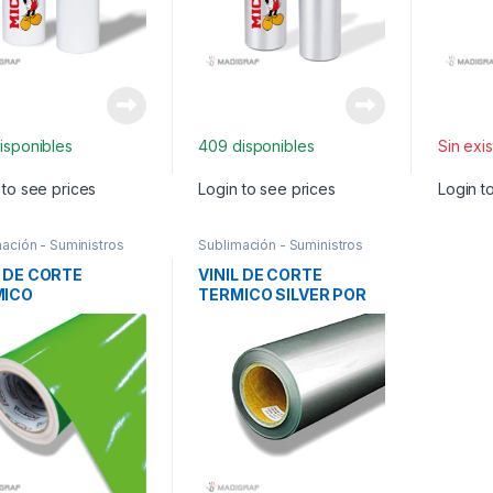
isponibles
409 disponibles
Sin exi
 to see prices
Login to see prices
Login t
ación - Suministros
Sublimación - Suministros
L DE CORTE
VINIL DE CORTE
MICO
TERMICO SILVER POR
RESCENTE VERDE
METROS
 METROS