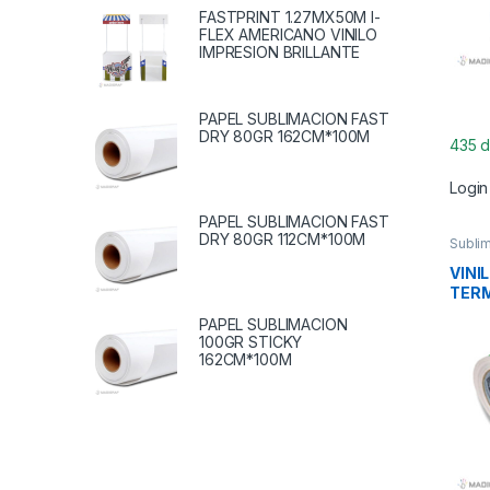
FASTPRINT 1.27MX50M I-
FLEX AMERICANO VINILO
IMPRESION BRILLANTE
PAPEL SUBLIMACION FAST
DRY 80GR 162CM*100M
435 d
Login
PAPEL SUBLIMACION FAST
DRY 80GR 112CM*100M
Sublim
VINI
TER
FLUO
PAPEL SUBLIMACION
POR
100GR STICKY
162CM*100M