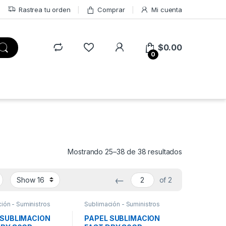
Rastrea tu orden
Comprar
Mi cuenta
$
0.00
0
Mostrando 25–38 de 38 resultados
←
of 2
ión - Suministros
Sublimación - Suministros
 SUBLIMACION
PAPEL SUBLIMACION