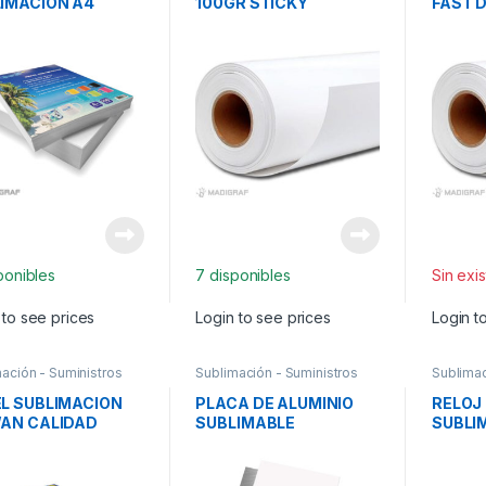
IMACION A4
100GR STICKY
FAST 
EA RESMA
162CM*100M
112CM
NDS.
sponibles
7 disponibles
Sin exi
 to see prices
Login to see prices
Login t
ación - Suministros
Sublimación - Suministros
Sublimac
L SUBLIMACION
PLACA DE ALUMINIO
RELOJ
AN CALIDAD
SUBLIMABLE
SUBLI
A 100UNDS.
20CM*30M*0.45MM
CIRCU