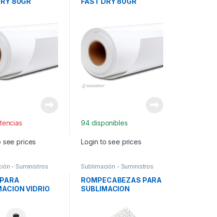
DRY 80GR
FAST DRY 80GR
*100M
162CM*100M
stencias
94 disponibles
o see prices
Login to see prices
ión - Suministros
Sublimación - Suministros
 PARA
ROMPECABEZAS PARA
MACION VIDRIO
SUBLIMACION
LAR