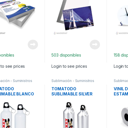
ponibles
503 disponibles
158 dis
 to see prices
Login to see prices
Login t
ación - Suministros
Sublimación - Suministros
Sublimac
ATODO
TOMATODO
VINIL 
IMABLE BLANCO
SUBLIMABLE SILVER
ESTAM
ML
500ML
BLANC