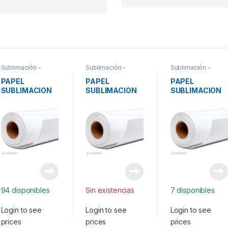
Sublimación -
Sublimación -
Sublimación -
Suministros
Suministros
Suministros
PAPEL
PAPEL
PAPEL
SUBLIMACION
SUBLIMACION
SUBLIMACION
FAST DRY
FAST DRY
100GR STICKY
80GR
80GR
162CM*100M
162CM*100M
112CM*100M
94 disponibles
Sin existencias
7 disponibles
Login to see
Login to see
Login to see
prices
prices
prices