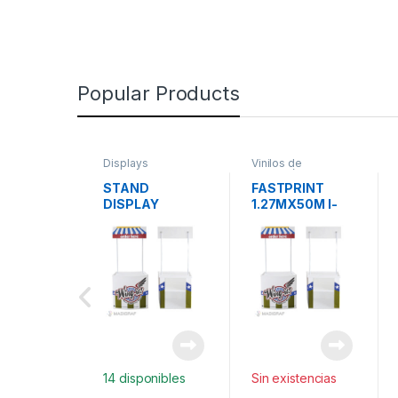
Popular Products
Displays
Vinilos de
impresión
STAND
FASTPRINT
DISPLAY
1.27MX50M I-
BLANCO PVC
FLEX
CALIDAD
AMERICANO
VINILO
IMPRESION
BRILLANTE
14 disponibles
Sin existencias