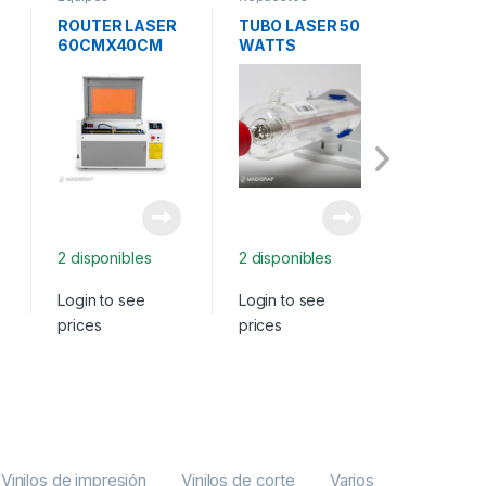
ROUTER LASER
TUBO LASER 50
VINIL P
60CMX40CM
WATTS
SATINA
60W CO2
METRO
2 disponibles
2 disponibles
2 disponi
Login to see
Login to see
Login to 
prices
prices
prices
Vinilos de impresión
Vinilos de corte
Varios