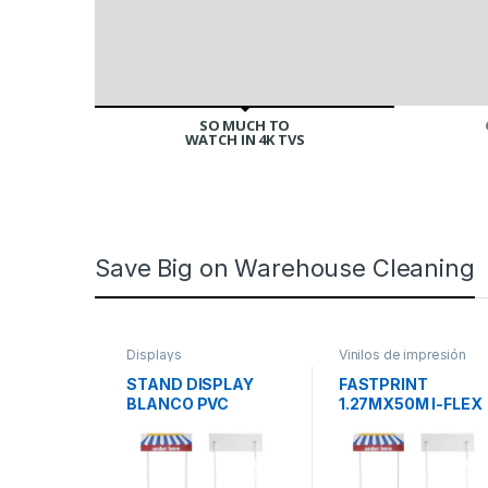
SO MUCH TO
WATCH IN 4K TVS
Save Big on Warehouse Cleaning
Displays
Vinilos de impresión
STAND DISPLAY
FASTPRINT
BLANCO PVC
1.27MX50M I-FLEX
CALIDAD
AMERICANO VINIL
IMPRESION
BRILLANTE