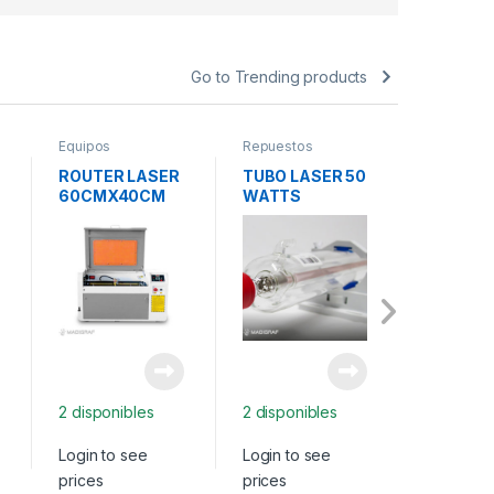
Go to Trending products
Equipos
Repuestos
Vinilos de
ROUTER LASER
TUBO LASER 50
VINIL P
60CMX40CM
WATTS
SATINA
60W CO2
METRO
2 disponibles
2 disponibles
2 disponi
Login to see
Login to see
Login to 
prices
prices
prices