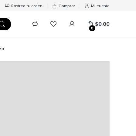
Rastrea tu orden
Comprar
Mi cuenta
$
0.00
0
om