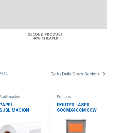
SECOND PRODUCT
$10 BUCKS O
40% CHEAPER
25%
Go to Daily Deals Section
Sublimación -
Equipos
Repuesto
Suministros
PAPEL
ROUTER LASER
TUBO LA
SUBLIMACION
60CMX40CM 60W
WATTS
100GR STICKY
CO2
162CM*100M