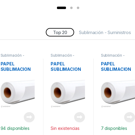
Top 20
Sublimación - Suministros
Sublimación -
Sublimación -
Sublimación -
Suministros
Suministros
Suministros
PAPEL
PAPEL
PAPEL
SUBLIMACION
SUBLIMACION
SUBLIMACION
FAST DRY
FAST DRY
100GR STICKY
80GR
80GR
162CM*100M
162CM*100M
112CM*100M
94 disponibles
Sin existencias
7 disponibles