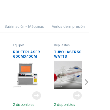
Sublimación - Máquinas
Vinilos de impresión
Equipos
Repuestos
Vinilos de
ROUTER LASER
TUBO LASER 50
VINIL P
60CMX40CM
WATTS
SATINA
60W CO2
METRO
2 disponibles
2 disponibles
2 disponi