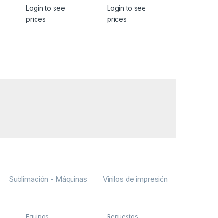
Login to see
Login to see
Login to 
prices
prices
prices
Sublimación - Máquinas
Vinilos de impresión
Equipos
Repuestos
Vinilos de