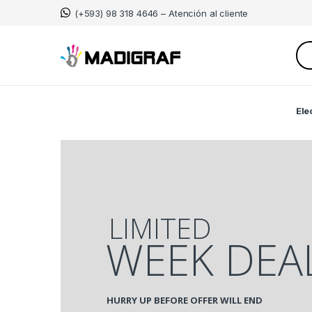
Skip to navigation
Skip to content
(+593) 98 318 4646 – Atención al cliente
Sea
Categorías
Ele
LIMITED
WEEK DEA
HURRY UP BEFORE OFFER WILL END