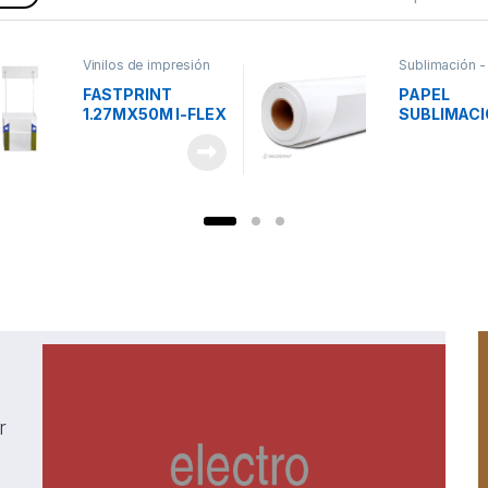
Vinilos de impresión
Sublimación -
Suministros
FASTPRINT
PAPEL
1.27MX50M I-FLEX
SUBLIMAC
AMERICANO
FAST DRY 
VINILO IMPRESION
162CM*10
BRILLANTE
r