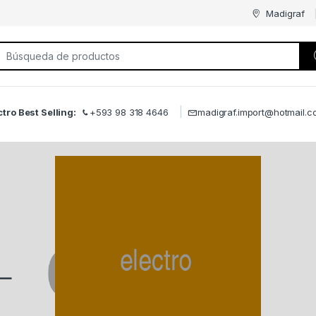
Madigraf
rch for:
ctro Best Selling:
+593 98 318 4646
madigraf.import@hotmail.c
L