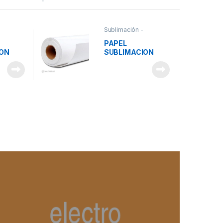
Sublimación -
Suministros
PAPEL
ION
SUBLIMACION
80GR
FAST DRY 80GR
0M
112CM*100M