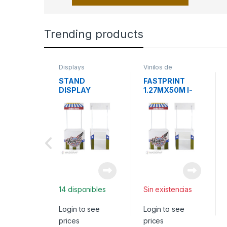
Trending products
Displays
Vinilos de
impresión
STAND
FASTPRINT
DISPLAY
1.27MX50M I-
BLANCO PVC
FLEX
CALIDAD
AMERICANO
VINILO
IMPRESION
BRILLANTE
14 disponibles
Sin existencias
Login to see
Login to see
prices
prices