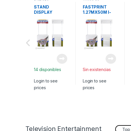
impresión
STAND
FASTPRINT
DISPLAY
1.27MX50M I-
BLANCO PVC
FLEX
CALIDAD
AMERICANO
VINILO
IMPRESION
BRILLANTE
14 disponibles
Sin existencias
Login to see
Login to see
prices
prices
Television Entertainment
Top 