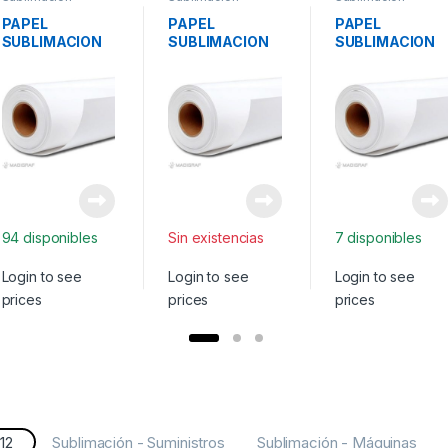
Suministros
Suministros
Suministros
PAPEL
PAPEL
PAPEL
SUBLIMACION
SUBLIMACION
SUBLIMACION
FAST DRY
FAST DRY
100GR STICKY
80GR
80GR
162CM*100M
162CM*100M
112CM*100M
94 disponibles
Sin existencias
7 disponibles
Login to see
Login to see
Login to see
prices
prices
prices
12
Sublimación - Suministros
Sublimación - Máquinas