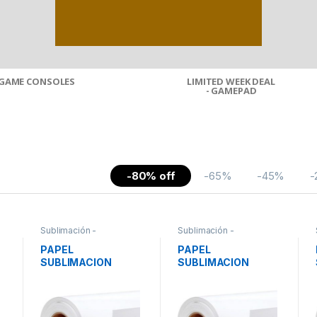
GAME CONSOLES
LIMITED WEEK DEAL
- GAMEPAD
-80% off
-65%
-45%
-
Sublimación -
Sublimación -
Suministros
Suministros
PAPEL
PAPEL
SUBLIMACION
SUBLIMACION
O
FAST DRY 80GR
FAST DRY 80GR
162CM*100M
112CM*100M